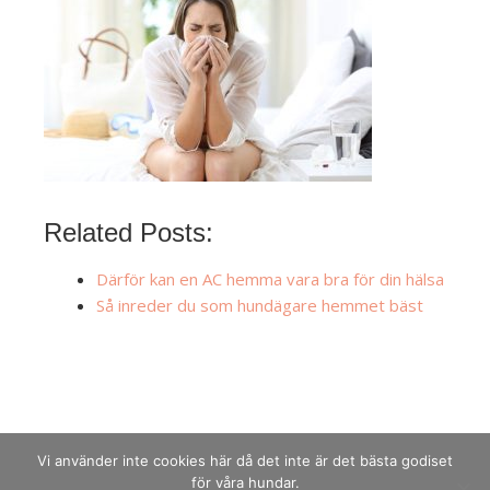
Related Posts:
Därför kan en AC hemma vara bra för din hälsa
Så inreder du som hundägare hemmet bäst
Vi använder inte cookies här då det inte är det bästa godiset
för våra hundar.
Copyright © 2026
Acdklubben
.